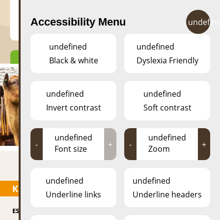
Accessibility Menu
undefin
undefined
undefined
Black & white
Dyslexia Friendly
undefined
undefined
Invert contrast
Soft contrast
undefined
undefined
-
+
-
+
Font size
Zoom
undefined
undefined
KONTAKT
Underline links
Underline headers
ESCHER BAMHAISER