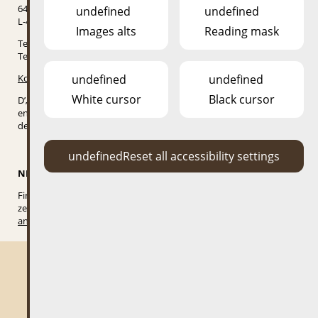
64, GAALGEBIERG
undefined
undefined
L-4142 ESCH-SUR-ALZETTE
Images alts
Reading mask
Tel: (+352) 2754 3752 – Réceptioun Bamhaiser
Tel: (+352) 2754 2233 – Bamhauscafé
Kontaktéiert eis
undefined
undefined
White cursor
Black cursor
D’„ESCHER BAMHAISER“ an den „ESCHER DÉIEREPARK“ sinn an
enger schéiner Parklandschaft no beim Escher Zentrum, hannert
dem Camping „Gaalgebierg“. Zougang iwert d’Rue du Stade.
undefined
Reset all accessibility settings
NEWSLETTER
Fir informéiert ze bleiwen an all eis Neiegkeeten als éischt gewuer
ze ginn, braucht Dir Iech einfach
hei an eisen Newsletter
anzeschreiwen
.