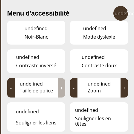
Menu d'accessibilité
undefin
undefined
undefined
Noir-Blanc
Mode dyslexie
undefined
undefined
Le Café
à une capacité de
« ESCHER BAMHAUSCAFE »
30 personnes et vous invite à y passer quelques
Contraste inversé
Contraste doux
moments agréables lors de votre visite au
.
« ESCHER DÉIEREPARK »
undefined
undefined
4 terrasses privatives avec 16 places sont également à
-
+
-
+
votre disposition. Venez déguster un délicieux Chocolat
Taille de police
Zoom
chaud maison, un café ou un jus de fruits accompagnés
d‘un petit casse-croute.
undefined
undefined
Souligner les en-
Souligner les liens
têtes
ESCHER BAMHAUSCAFÉ, DÉTENTE MAXIMALE DANS