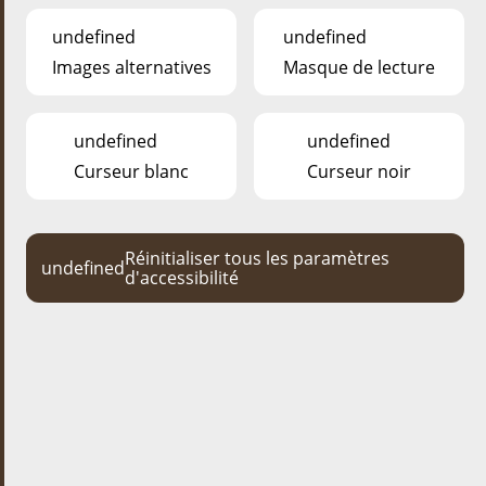
UN CADRE DE RÊVE
undefined
undefined
Images alternatives
Masque de lecture
undefined
undefined
Curseur blanc
Curseur noir
Réinitialiser tous les paramètres
undefined
d'accessibilité
BAMHAUSCAFÉ
Le café
« ESCHER BAMHAUSCAFE »
vous invite à venir passer
quelques moments agréables lors de votre visite au
« ESCHER
DÉIEREPARK »
ou lors de votre séjour dans un des logements
perchés à proximité.
30 places intérieures et 16 places sur 4 terrasses privatives sont à
votre disposition.