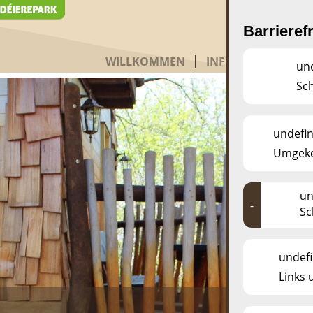
Barrieref
WILLKOMMEN
INFOS
BAMHAIS
un
Sc
undefi
Umgeke
un
-
Sc
undef
Links 