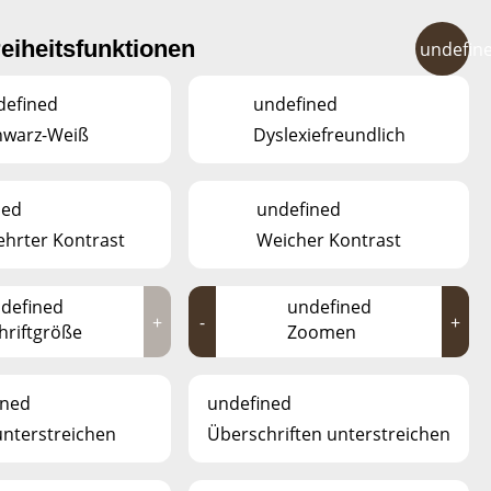
FR
EN
DE
LU
reiheitsfunktionen
undefin
ER
CAFÉ
KONTAKT
defined
undefined
hwarz-Weiß
Dyslexiefreundlich
ned
undefined
hrter Kontrast
Weicher Kontrast
defined
undefined
+
-
+
hriftgröße
Zoomen
ined
undefined
unterstreichen
Überschriften unterstreichen
MIA MORILLA