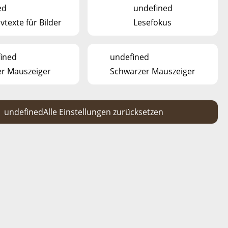
ed
undefined
vtexte für Bilder
Lesefokus
ined
undefined
r Mauszeiger
Schwarzer Mauszeiger
undefined
Alle Einstellungen zurücksetzen
VERFÜGBARKEIT,
PREISE & BUCHUNG
onen
beschriebenen Ausstattung
ett
es Parks (150 m)