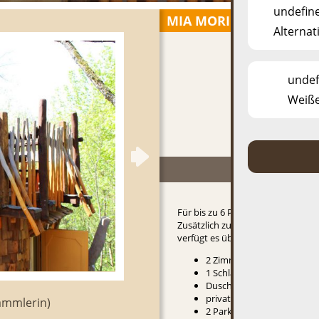
undefin
MIA MORILLA
Alternati
undef
Weiße
Für bis zu 6 Personen.
Zusätzlich zu der unter
Informati
verfügt es über:
2 Zimmer mit Doppelbett
1 Schlafzimmer mit Stockb
Duschraum mit WC
private, möblierte Terrasse
ammlerin)
2 Parkplätze – außerhalb d